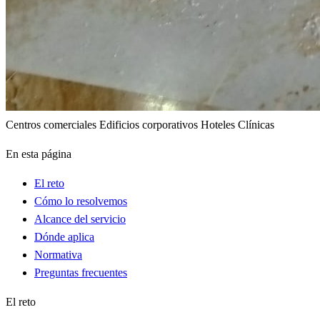
Centros comerciales
Edificios corporativos
Hoteles
Clínicas
En esta página
El reto
Cómo lo resolvemos
Alcance del servicio
Dónde aplica
Normativa
Preguntas frecuentes
El reto